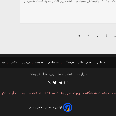
قیمت خودرو امروز، چهارشنبه، 22 آذر 1402 با نوساناتی همراه بود. البته میزان افت و خیزها نسبت به روزهای
۹
۸
۷
۶
خست
سیاسی
بین الملل
فرهنگی
اقتصادی
جامعه
ورزشی
عکس
چندر
درباره ما
تماس باما
پیوندها
تبلیغات
ایت متعلق به پایگاه خبری تحلیلی مثلث میباشد و استفاده از مطالب آن با ذکر م
طراحی وب سایت خبری آسام