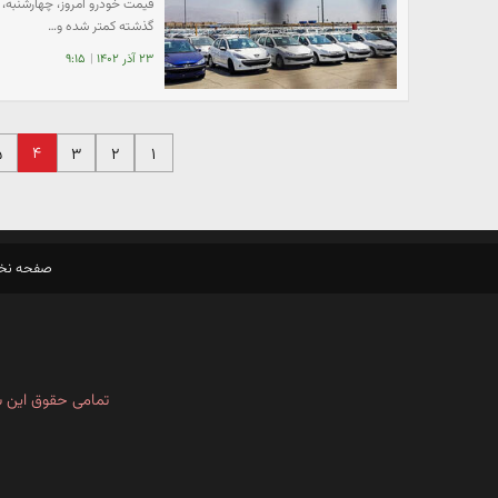
گذشته کمتر شده و…
۲۳ آذر ۱۴۰۲
|
۹:۱۵
۴
۵
۳
۲
۱
صفحه ن
تمامی حقوق این س