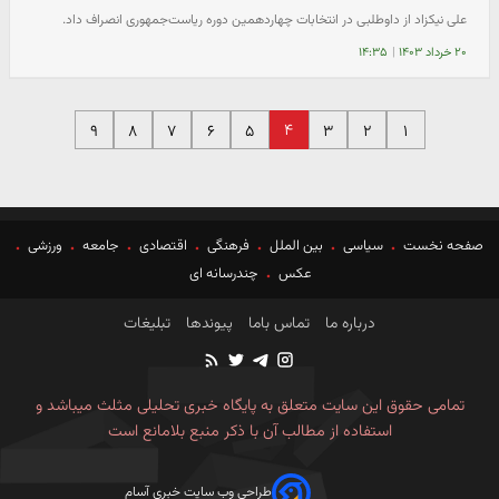
علی نیکزاد از داوطلبی در انتخابات چهاردهمین دوره ریاست‌جمهوری انصراف داد.
۲۰ خرداد ۱۴۰۳
|
۱۴:۳۵
۴
۹
۸
۷
۶
۵
۳
۲
۱
صفحه نخست
سیاسی
بین الملل
فرهنگی
اقتصادی
جامعه
ورزشی
عکس
چندرسانه ای
درباره ما
تماس باما
پیوندها
تبلیغات
تمامی حقوق این سایت متعلق به پایگاه خبری تحلیلی مثلث میباشد و
استفاده از مطالب آن با ذکر منبع بلامانع است
طراحی وب سایت خبری آسام