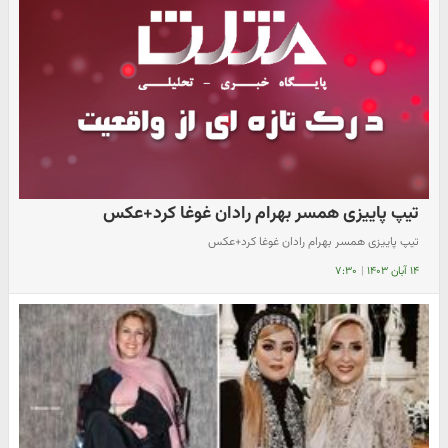
تیپ پاییزی همسر بهرام رادان غوغا کرد+عکس
تیپ پاییزی همسر بهرام رادان غوغا کرد+عکس
۱۴ آبان ۱۴۰۳
|
۷:۳۰