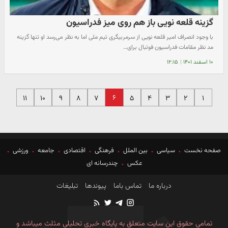
گزینه قلعه نویی باز هم روی میز فدراسیون
با وجود انصراف امیر قلعه نویی از سرمربیگری تیم ملی اما به نظر می‌رسد او تنها گزینه
مد نظر مقامات فدراسیون فوتبال برای…
۱۰ اسفند ۱۴۰۱
|
۱۲:۱۵
۶
۱۱
۱۰
۹
۸
۷
۵
۴
۳
۲
۱
صفحه نخست
سیاسی
بین الملل
فرهنگی
اقتصادی
جامعه
ورزشی
عکس
چندرسانه ای
درباره ما
تماس باما
پیوندها
تبلیغات
تمامی حقوق این سایت متعلق به پایگاه خبری تحلیلی مثلث میباشد و