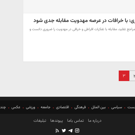
ازی: با خرافات در عرصه مهدویت مقابله جدی شود
 مراجع تقلید، مقابله با تفکرات افراطی و خرافی در مهدویت را ضروری دانست و
۳
خست
سیاسی
بین الملل
فرهنگی
اقتصادی
جامعه
ورزشی
عکس
چندر
درباره ما
تماس باما
پیوندها
تبلیغات