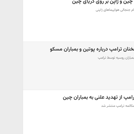
چین و ژاپن بر روی دریای چین
م جنجالی هواپیماهای ژاپنی
ان ترامپ درباره پوتین و بمباران مسکو
مباران روسیه توسط ترامپ
امپ از تهدید علنی به بمباران چین
 مکالمه ترامپ منتشر شد