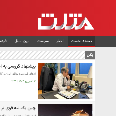
صفحه نخست
اخبار
سیاست
بین الملل
فرهن
پکن
پیشنهاد گروسی به ای
ادعای گروسی: توافق ایران و آژ
۷ شهریور ۱۴۰۴
|
۶:۴۹
چین یک تنه قوی تر از
قدرت نمایی چین در برابر ناتو 