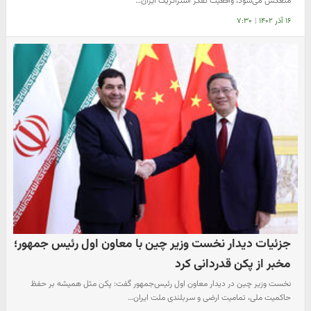
منعکس می‌شود، واقعیت تفکر استراتژیک ایران…
۱۶ آذر ۱۴۰۲
|
۷:۳۰
جزئیات دیدار نخست وزیر چین با معاون اول رئیس جمهور؛
مخبر از پکن قدردانی کرد
نخست وزیر چین در دیدار معاون اول رئیس‌جمهور گفت: پکن مثل همیشه بر حفظ
حاکمیت ملی، تمامیت ارضی و سربلندی ملت ایران…