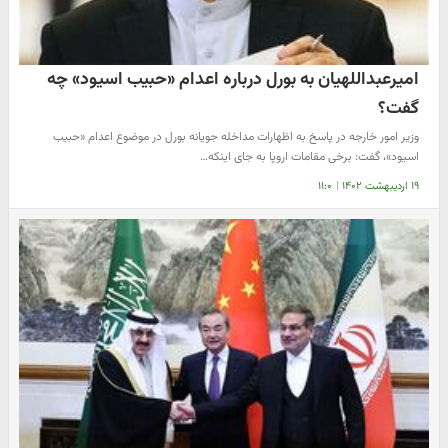
امیرعبداللهیان به بورل درباره اعدام «حبیب اسیود» چه
گفت؟
وزیر امور خارجه در پاسخ به اظهارات مداخله جویانه بورل در موضوع اعدام «حبیب
اسیود»، گفت: برخی مقامات اروپا به جای اینکه…
۱۹ اردیبهشت ۱۴۰۲
|
۱۱:۰