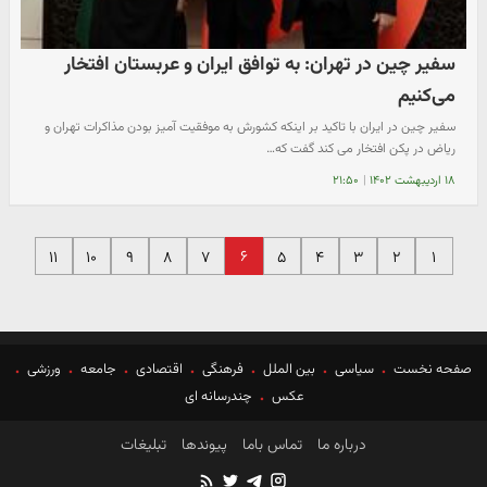
سفیر چین در تهران: به توافق ایران و عربستان افتخار
می‌کنیم
سفیر چین در ایران با تاکید بر اینکه کشورش به موفقیت آمیز بودن مذاکرات تهران و
ریاض در پکن افتخار می کند گفت که…
۱۸ اردیبهشت ۱۴۰۲
|
۲۱:۵۰
۶
۱۱
۱۰
۹
۸
۷
۵
۴
۳
۲
۱
صفحه نخست
سیاسی
بین الملل
فرهنگی
اقتصادی
جامعه
ورزشی
عکس
چندرسانه ای
درباره ما
تماس باما
پیوندها
تبلیغات