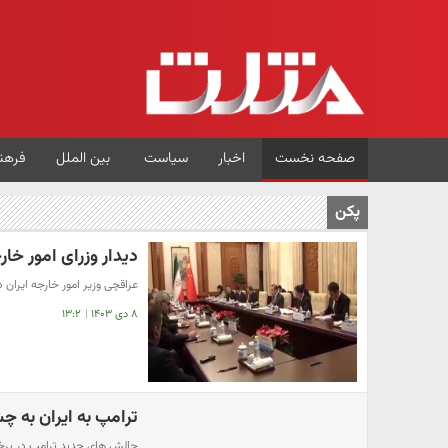
صفحه نخست
اخبار
سیاست
بین الملل
فرهن
پکن
دیدار وزرای امور خار
عراقچی وزیر امور خارجه ایران د
۸ دی ۱۴۰۳
|
۱۳:۲
ترامپ به ایران به چ
چالش های جدید ترامپ در برخور