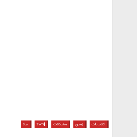
انتخابات
زمین
مشکلات
zwnj
طلا