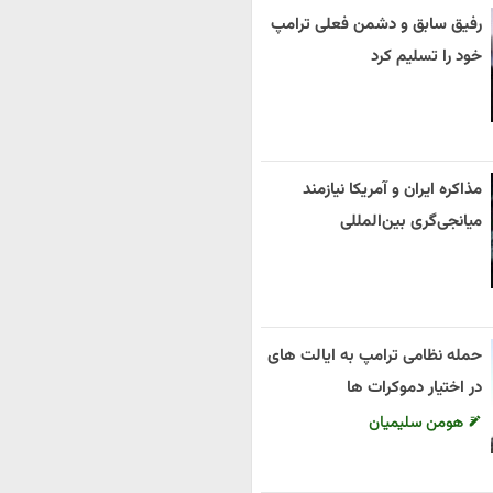
رفیق سابق و دشمن فعلی ترامپ
خود را تسلیم کرد
مذاکره ایران و آمریکا نیازمند
میانجی‌گری بین‌المللی
حمله نظامی ترامپ به ایالت های
در اختیار دموکرات ها
هومن سلیمیان