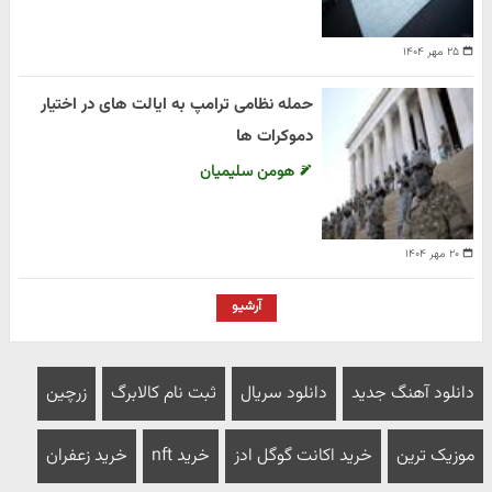
۲۵ مهر ۱۴۰۴
حمله نظامی ترامپ به ایالت های در اختیار
دموکرات ها
هومن سلیمیان
۲۰ مهر ۱۴۰۴
آرشیو
دانلود آهنگ جدید
دانلود سریال
ثبت نام کالابرگ
زرچین
موزیک ترین
خرید اکانت گوگل ادز
خرید nft
خرید زعفران