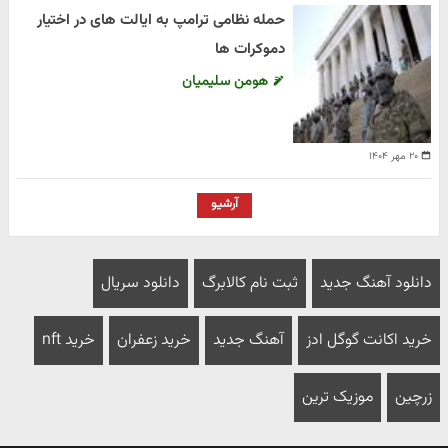
حمله نظامی ترامپ به ایالت های در اختیار
دموکرات ها
هومن سلیمیان
۲۰ مهر ۱۴۰۴
آرشیو
دانلود آهنگ جدید
ثبت نام کالابرگ
دانلود سریال
خرید اکانت گوگل ادز
آهنگ جدید
خرید زعفران
خرید nft
زرچین
موزیک ترین