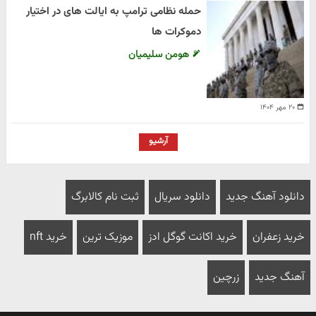
حمله نظامی ترامپ به ایالت های در اختیار
دموکرات ها
هومن سلیمیان
۲۰ مهر ۱۴۰۴
آرشیو
دانلود آهنگ جدید
دانلود سریال
ثبت نام کالابرگ
خرید زعفران
خرید اکانت گوگل ادز
موزیک ترین
خرید nft
آهنگ جدید
زرچین