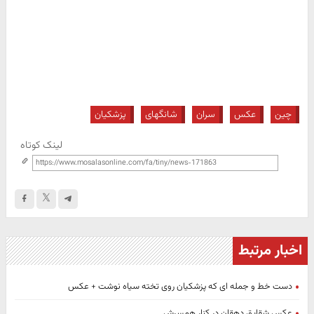
چین
عکس
سران
شانگهای
پزشکیان
لینک کوتاه
اخبار مرتبط
دست خط و جمله ای که پزشکیان روی تخته سیاه نوشت + عکس
عکس شقایق دهقان در کنار همسرش