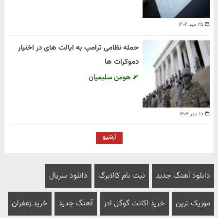
۲۵ مهر ۱۴۰۴
حمله نظامی ترامپ به ایالت های در اختیار
دموکرات ها
هومن سلیمیان
۲۰ مهر ۱۴۰۴
آرشیو
دانلود آهنگ جدید
ثبت نام کالابرگ
دانلود سریال
موزیک ترین
خرید اکانت گوگل ادز
آهنگ جدید
خرید زعفران