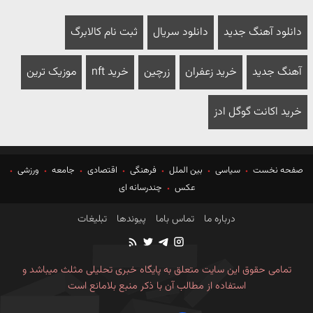
دانلود آهنگ جدید
دانلود سریال
ثبت نام کالابرگ
آهنگ جدید
خرید زعفران
زرچین
خرید nft
موزیک ترین
خرید اکانت گوگل ادز
صفحه نخست
سیاسی
بین الملل
فرهنگی
اقتصادی
جامعه
ورزشی
عکس
چندرسانه ای
درباره ما
تماس باما
پیوندها
تبلیغات
تمامی حقوق این سایت متعلق به پایگاه خبری تحلیلی مثلث میباشد و
استفاده از مطالب آن با ذکر منبع بلامانع است