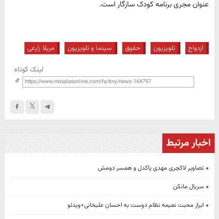
عنوان مجری برنامه کودک سازگار است.
ازدواج
تلویزیون
حقوق
سینما و تلویزیون
مریلا زارعی
لینک کوتاه
اخبار مرتبط
تصاویر لاکچری مهدی پاکدل و همسر دومش
سریال مانکن
ابراز محبت نعیمه نظام دوست به احسان علیخانی+ویدئو