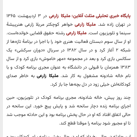
پایگاه خبری تحلیلی مثلث آنلاین:
ملیکا زارعی
در ۳ اردیبهشت ۱۳۶۵
در تهران زاده شد.
ملیکا زارعی
خواهر کوچکتر مریلا زارعی هنرپیشهٔ
سینما و تلویزیون است.
ملیکا زارعی
رشته حقوق قضایی خوانده‌است.
او از سال سوم دبستان فعالیت هنری خود را با اجرا در برنامهٔ تازه‌ها از
شبکه ۲ آغاز کرد و در سال ۱۳۸۲ در سریال «دوران سرکشی» یک
سکانس بازی کرد و بعد در مجموعه «مهر خاموش» بازی کرد و از سال
۱۳۸۳ همزمان با قبولی در دانشگاه به عنوان مجری برنامه کودک و با
نام خاله شادونه مشغول به کار شد.
ملیکا زارعی
به خاطر صدای
کودکانه‌اش خیلی زود در دل بچه‌ها جا باز کرد.
چند روز پیش، خاله شادونه، مجری برنامه کودک در تلویزیون، حین
اجرای برنامه زنده دچار سانحه شد و پایش پیچ خورد. این سانحه در
حالی اتفاق افتاد که او در حال پخش برنامه بود و این حادثه موجب شد
تا او مجبور شود برنامه را موقتا قطع کند.
این حادثه در حالی رخ داد که او در حال پخش برنامه برای کودکان بود و