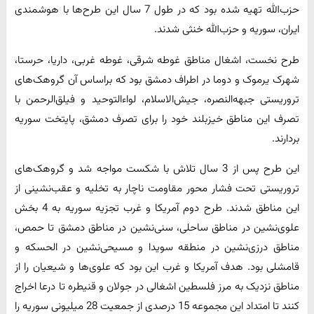
حزب‌الله تهیه شده بود که در طول 7 سال این طرح‌ها با هوشمندی
ایران، سوریه و حزب‌الله خنثی شدند.
طرح نخست، اشغال مناطق غوطه شرقی، غوطه غربی، داریا، حرستا،
شهرک یرموک و دوما در اطراف دمشق بود که براساس آن گروهک‌های‌
تروریستی ‌جبهه‌النصره،‌ جیش‌الاسلام، لواء‌التوحید و فیلق‌الرحمن با
تصرف این مناطق خیزبلند خود را برای تصرف دمشق، پایتخت سوریه
بردارند.
این طرح پس از 3 سال تلاش با شکست مواجه شد و گروهک‌های
تروریستی تحت فشار‌ محور مقاومت ناچار به تخلیه و عقب‌نشینی از
این مناطق شدند. طرح دوم آمریکا و غرب تجزیه سوریه به 4 بخش
علوی‌نشین در مناطق ساحلی، سنی‌نشین در مناطق دمشق تا حمص،
مناطق درزی‌نشین در منطقه سویدا و مسیحی‌نشین در الحسکه و
قامشلی بود. هدف آمریکا و غرب این بود که علوی‌ها و شیعیان را از
مناطق نزدیک به مرز فلسطین اشغالی در جولان و قنیطره تا درعا اخراج
کنند تا امتداد این مجموعه 15 در‌صدی از جمعیت 28 میلیونی سوریه را