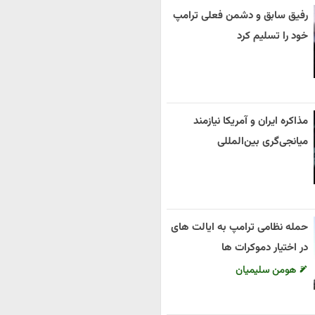
رفیق سابق و دشمن فعلی ترامپ
خود را تسلیم کرد
مذاکره ایران و آمریکا نیازمند
میانجی‌گری بین‌المللی
حمله نظامی ترامپ به ایالت های
در اختیار دموکرات ها
هومن سلیمیان