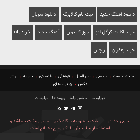
دانلود آهنگ جدید
ثبت نام کالابرگ
دانلود سریال
خرید اکانت گوگل ادز
موزیک ترین
آهنگ جدید
خرید nft
خرید زعفران
زرچین
صفحه نخست
سیاسی
بین الملل
فرهنگی
اقتصادی
جامعه
ورزشی
عکس
چندرسانه ای
درباره ما
تماس باما
پیوندها
تبلیغات
تمامی حقوق این سایت متعلق به پایگاه خبری تحلیلی مثلث میباشد و
استفاده از مطالب آن با ذکر منبع بلامانع است