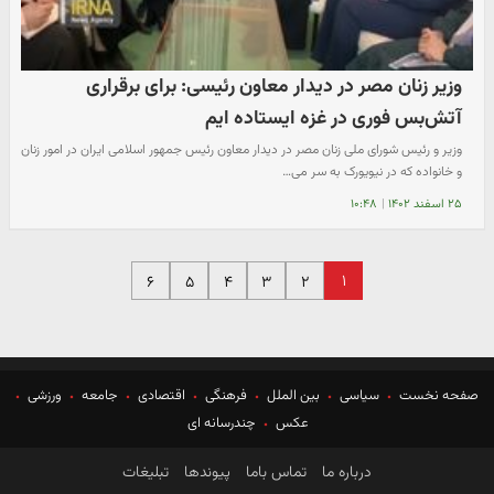
وزیر زنان مصر در دیدار معاون رئیسی: برای برقراری
آتش‌بس فوری در غزه ایستاده ایم
وزیر و رئیس شورای ملی زنان مصر در دیدار معاون رئیس جمهور اسلامی ایران در امور زنان
و خانواده که در نیویورک به سر می…
۲۵ اسفند ۱۴۰۲
|
۱۰:۴۸
۱
۶
۵
۴
۳
۲
صفحه نخست
سیاسی
بین الملل
فرهنگی
اقتصادی
جامعه
ورزشی
عکس
چندرسانه ای
درباره ما
تماس باما
پیوندها
تبلیغات