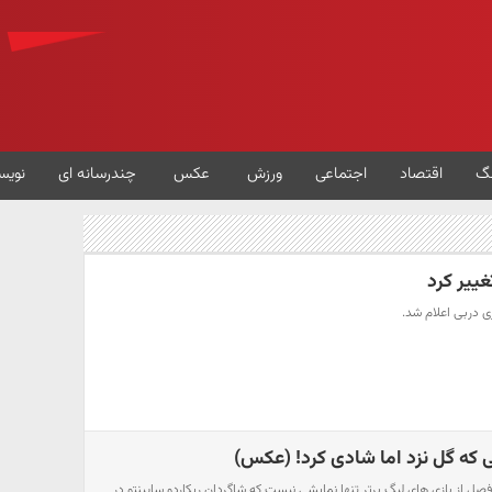
گ
اقتصاد
اجتماعی
ورزش
عکس
چندرسانه ای
نویس
ییر کرد
ی دربی اعلام شد.
 که گل نزد اما شادی کرد! (عکس)
صل از بازی های لیگ برتر تنها نمایشی نیست که شاگردان ریکاردو ساپینتو در