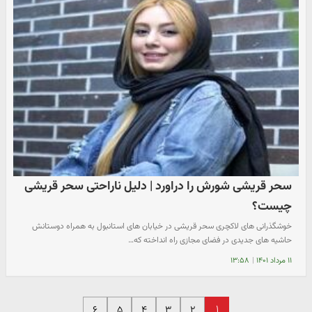
سحر قریشی شورش را دراورد | دلیل ناراحتی سحر قریشی
چیست؟
خوشگذرانی های لاکچری سحر قریشی در خیابان های استانبول به همراه دوستانش
حاشیه های جدیدی در فضای مجازی راه انداخته که…
۱۱ مرداد ۱۴۰۱
|
۱۳:۵۸
۱
۶
۵
۴
۳
۲