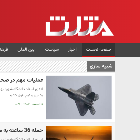
صفحه نخست
اخبار
سیاست
بین الملل
فرهن
شبیه سازی
عملیات مهم در صحرای
ادعای استاد دانشگاه شهید بهش
یک روز و نیم طول کشید
۱۶ اسفند ۱۴۰۳
|
۱۰:۷
حمله 36 ساعته به مراکز هسته ای ایران توسط آمریکا
ادعای استاد دانشگاه شهید بهش