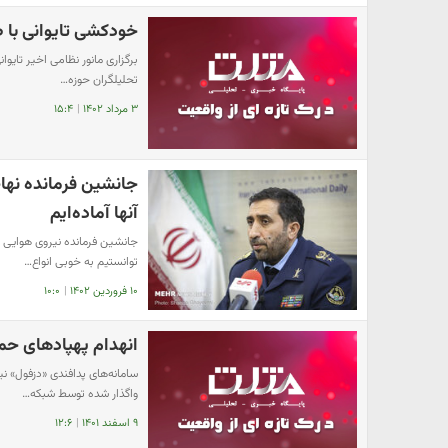
خودکشی تایوانی با ط
برگزاری مانور نظامی اخیر تایوا
تحلیلگران حوزه…
۳ مرداد ۱۴۰۲
|
۱۵:۴
جانشین فرمانده نهاجا
آنها آماده‌ایم
جانشین فرمانده نیروی هوایی ا
توانستیم به خوبی انواع…
۱۰ فروردین ۱۴۰۲
|
۱۰:۰
انهدام پهپادهای حم
سامانه‌های پدافندی «دزفول» ن
واگذار شده توسط شبکه…
۹ اسفند ۱۴۰۱
|
۱۲:۶