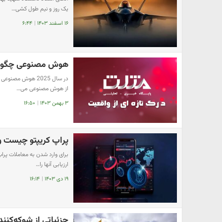
یک روز و نیم طول کشی…
۱۶ اسفند ۱۴۰۳
|
۶:۴۴
هوش مصنوعی چگونه بازار فار
در سال 2025 هوش م
از هوش مصنوعی می…
۳ بهمن ۱۴۰۳
|
۱۶:۵۰
پراپ کریپتو چیست و 
برای وارد شدن به معاملات پراپ
ارزیابی آنها را…
۱۹ دی ۱۴۰۳
|
۱۶:۱۴
جزئیاتی از شوکه‌کنند