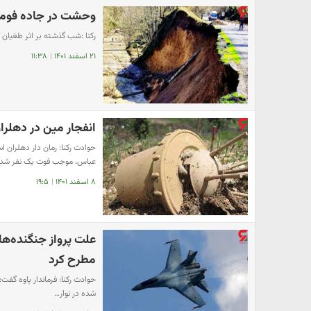
وحشت در جاده فومن 
رکنا :شب گذشته بر اثر طغیان 
۲۱ اسفند ۱۴۰۱
|
۱۱:۳۸
انفجار مین در دهلرا
حوادث رکنا: رمان دار دهلران
عباس، موجب فوت یک نفر شد.
۸ اسفند ۱۴۰۱
|
۱۹:۵
علت پرواز جنگنده‌های
مطرح کرد
حوادث رکنا: فرماندار پاوه گفت
شده در نوار…