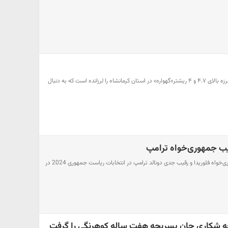
طی ۲۴ ساعت گذشته ۲ زمین لرزه بالای ۴.۷ و ۴ ریشتر«گهواره» در استان کرمانشاه را لرزانده است که به دنبال
ب جمهوری‌خواه ترامپ
«ران دسانتیس» فرماندار جمهوری‌خواه فلوریدا و رقیب جدی دونالد ترامپ در انتخابات ریاست جمهوری 2024 در
لحه شکاری جان پسربچه هفت ساله کوهرنگی را گرفت