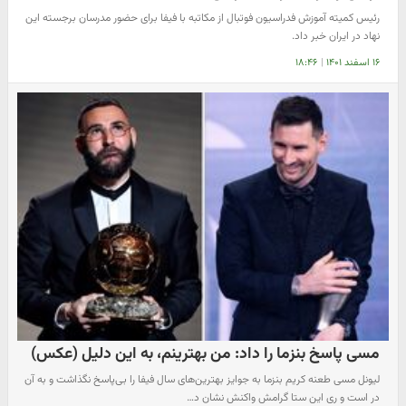
رئیس کمیته آموزش فدراسیون فوتبال از مکاتبه با فیفا برای حضور مدرسان برجسته این
نهاد در ایران خبر داد.
۱۶ اسفند ۱۴۰۱
|
۱۸:۴۶
مسی پاسخ بنزما را داد: من بهترینم، به این دلیل (عکس)
لیونل مسی طعنه کریم بنزما به جوایز بهترین‌های سال فیفا را بی‌پاسخ نگذاشت و به آن
در است و ری این ستا گرامش واکنش نشان د…