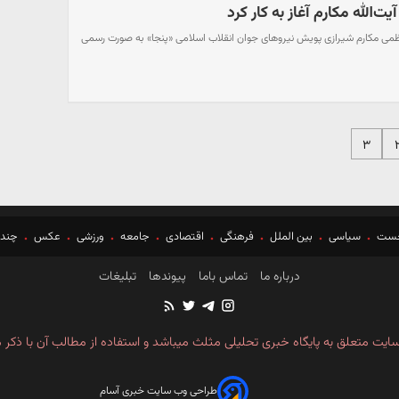
یت‌الله مکارم آغاز به کار کرد
لعظمی مکارم شیرازی پویش نیروهای جوان انقلاب اسلامی «پنجا» به صورت رسمی
۳
خست
سیاسی
بین الملل
فرهنگی
اقتصادی
جامعه
ورزشی
عکس
چندر
درباره ما
تماس باما
پیوندها
تبلیغات
ایت متعلق به پایگاه خبری تحلیلی مثلث میباشد و استفاده از مطالب آن با ذکر م
طراحی وب سایت خبری آسام