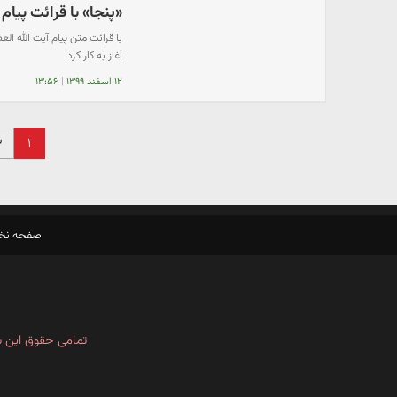
«پنجا» با قرائت پیام آ
با قرائت متن پیام آیت الله ا
آغاز به کار کرد.
۱۲ اسفند ۱۳۹۹
|
۱۳:۵۶
۱
۲
صفحه ن
تمامی حقوق این س