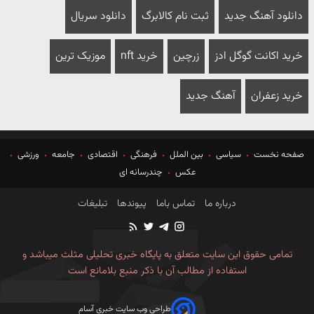
دانلود آهنگ جدید
ثبت نام کالابرگ
دانلود سریال
خرید اکانت گوگل ادز
زرچین
خرید nft
موزیک ترین
خرید زعفران
آهنگ جدید
صفحه نخست
سیاسی
بین الملل
فرهنگی
اقتصادی
جامعه
ورزشی
عکس
چندرسانه ای
درباره ما
تماس باما
پیوندها
تبلیغات
تمامی حقوق این سایت متعلق به پایگاه خبری تحلیلی مثلث میباشد و
استفاده از مطالب آن با ذکر منبع بلامانع است
طراحی وب سایت خبری آسام