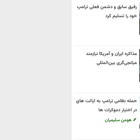
رفیق سابق و دشمن فعلی ترامپ
خود را تسلیم کرد
مذاکره ایران و آمریکا نیازمند
میانجی‌گری بین‌المللی
حمله نظامی ترامپ به ایالت های
در اختیار دموکرات ها
هومن سلیمیان