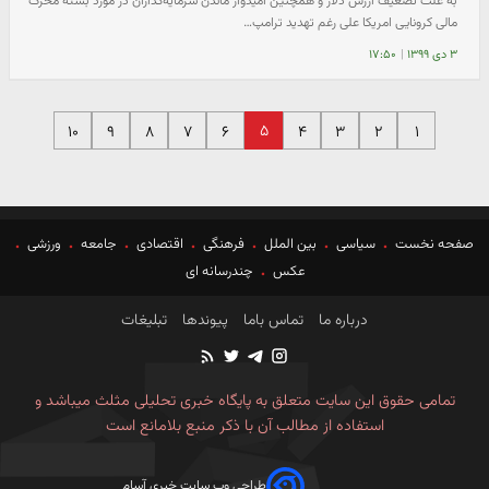
به علت تضعیف ارزش دلار و همچنین امیدوار ماندن سرمایه‌گذاران در مورد بسته محرک
مالی کرونایی امریکا علی رغم تهدید ترامپ…
۳ دی ۱۳۹۹
|
۱۷:۵۰
۵
۱۰
۹
۸
۷
۶
۴
۳
۲
۱
صفحه نخست
سیاسی
بین الملل
فرهنگی
اقتصادی
جامعه
ورزشی
عکس
چندرسانه ای
درباره ما
تماس باما
پیوندها
تبلیغات
تمامی حقوق این سایت متعلق به پایگاه خبری تحلیلی مثلث میباشد و
استفاده از مطالب آن با ذکر منبع بلامانع است
طراحی وب سایت خبری آسام